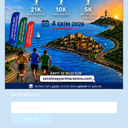
Işığını Geleceğe Yansıtan Destekçi̇leri̇mi̇ze,
Sonsuz Teşekkürler…
Eposta
Bizden eposta ile haber almak isterseniz, adresinizi buradan
gönderebilirsiniz.